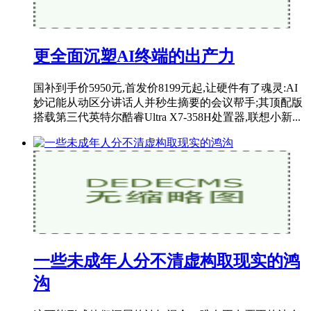
更全面沉塑AI终端的出产力
国补到手价5950元,首发价8199元起,让硬件有了魂灵:AI
妙记能从动区分讲话人并秒生摘要的会议帮手;其顶配版
搭载第三代英特尔酷睿Ultra X7-358H处置器,联想小新...
一些未成年人分不清虚构取现实的鸿
沟