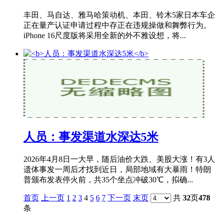
丰田、马自达、雅马哈策动机、本田、铃木5家日本车企
正在量产认证申请过程中存正在违规操做和舞弊行为。
iPhone 16尺度版将采用全新的外不雅设想，将...
人员：事发渠道水深达5米
2026年4月8日一大早，随后油价大跌、美股大涨！有3人
遗体事发一周后才找到近日，局部地域有大暴雨！特朗
普颁布发表停火前，共35个坐点冲破30℃，拟确...
首页
上一页
1
2
3
4
5
6
7
下一页
末页
共
32
页
478
条